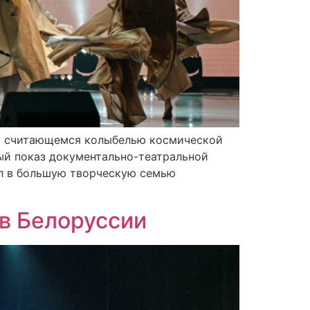
аву считающемся колыбелью космической
ый показ документально-театральной
ил в большую творческую семью
 в Белоруссии