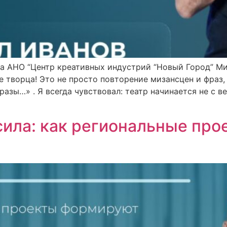
а АНО “Центр креативных индустрий “Новый Город” Ми
е творца! Это не просто повторение мизансцен и фраз,
азы…» . Я всегда чувствовал: театр начинается не с ве
 сила: как региональные пр