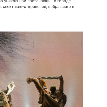
ра уникальной постановки – в городе
, спектакля-откровения, вобравшего в