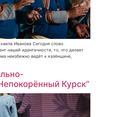
хаила Иванова Сегодня слово
нт нашей идентичности, то, что делает
ема неизбежно ведёт к казёнщине,
ально-
“Непокорённый Курск”