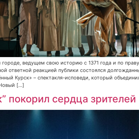
м городе, ведущем свою историю с 1371 года и по пр
ной ответной реакцией публики состоялся долгожданн
нный Курск» – спектакля-исповеди, который объедин
«Новый […]
” покорил сердца зрителей