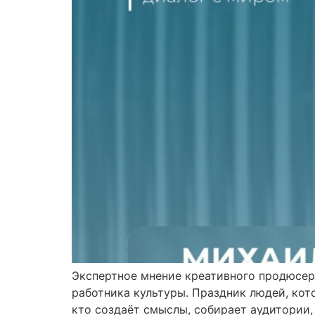
Экспертное мнение креативного продюсер
работника культуры. Праздник людей, кот
кто создаёт смыслы, собирает аудитории