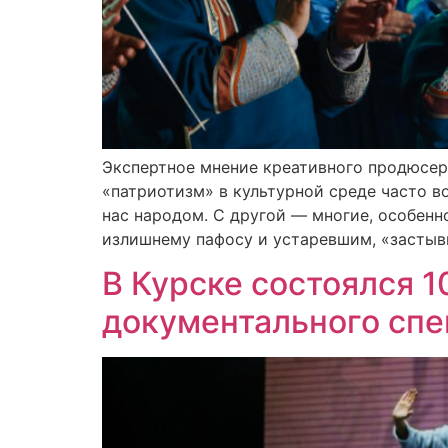
Экспертное мнение креативного продюсер
«патриотизм» в культурной среде часто в
нас народом. С другой — многие, особенн
излишнему пафосу и устаревшим, «засты
В Курске состоялся 
документального спе