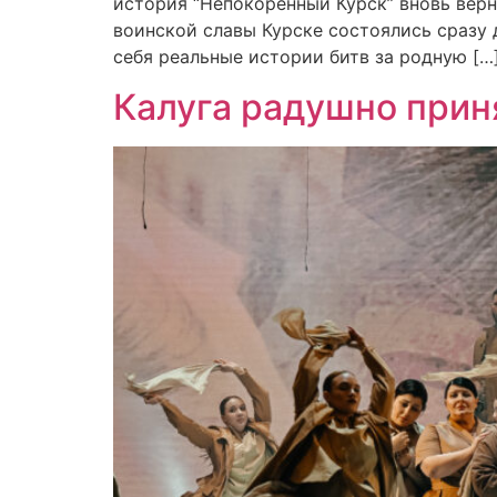
история “Непокорённый Курск” вновь верну
воинской славы Курске состоялись сразу 
себя реальные истории битв за родную […
Калуга радушно прин