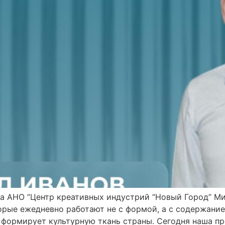
а АНО “Центр креативных индустрий “Новый Город” М
орые ежедневно работают не с формой, а с содержание
, формирует культурную ткань страны. Сегодня наша п