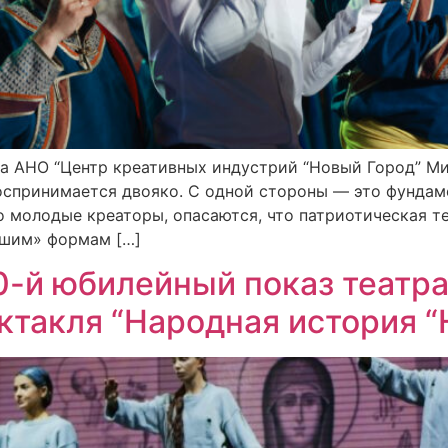
а АНО “Центр креативных индустрий “Новый Город” Ми
оспринимается двояко. С одной стороны — это фундаме
о молодые креаторы, опасаются, что патриотическая т
вшим» формам […]
10-й юбилейный показ театр
ктакля “Народная история 