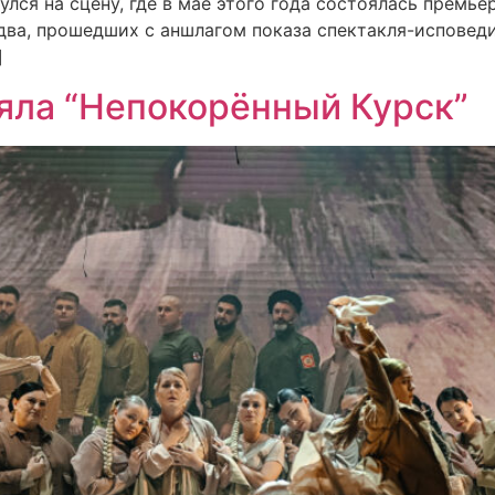
лся на сцену, где в мае этого года состоялась премье
два, прошедших с аншлагом показа спектакля-исповеди
]
яла “Непокорённый Курск”