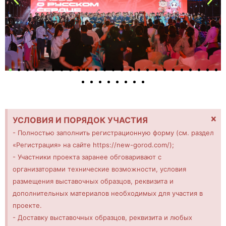
×
УСЛОВИЯ И ПОРЯДОК УЧАСТИЯ
- Полностью заполнить регистрационную форму (см. раздел
«Регистрация» на сайте https://new-gorod.com/);
- Участники проекта заранее обговаривают с
организаторами технические возможности, условия
размещения выставочных образцов, реквизита и
дополнительных материалов необходимых для участия в
проекте.
- Доставку выставочных образцов, реквизита и любых