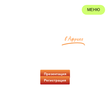
МЕНЮ
ЗАКРЫТЬ
СЛОВО О
РУССКОМ
в Африке
СЕРДЦЕ
Платформа устойчивых связей между Россией и
странами глобального Юга
Презентация
Регистрация