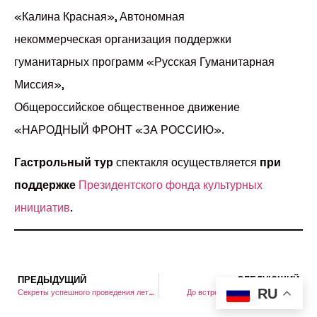
«Калина Красная», Автономная
некоммерческая организация поддержки
гуманитарных программ «Русская Гуманитарная
Миссия»,
Общероссийское общественное движение
«НАРОДНЫЙ ФРОНТ «ЗА РОССИЮ».
Гастрольный тур
спектакля осуществляется
при
поддержке
Президентского фонда культурных
инициатив
.
ПРЕДЫДУЩИЙ
СЛЕДУЮЩИЙ
RU
Секреты успешного проведения летнего фестиваля на открытом воздухе
До встречи в зрительном зале!