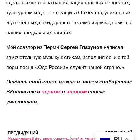
сделать акценты на наших национальных ценностях,
культурном коде — это защита Отечества, униженных
и угнетённых, солидарность, взаимовыручка, память о
наших предках и их заветах.
Мой соавтор из Перми
Сергей Глазунов
написал
замечательную музыку к стихам, исполнил ее, и с той
поры песня «Ода России» служит нашей стране.»
Отдать свой голос можно в нашем сообществе
ВКонтакте в
первом
и
втором
списке
участников.
ПРЕДЫДУЩИЙ
СЛЕДУЮЩИЙ
RU
Международный фестиваль современной этнической культуры «RUS_СВЕТ 2025» пройдет в Доброграде
Узнайте, какие невероятные эмоции проживают участники фестиваля «Слово о русском сердце»!