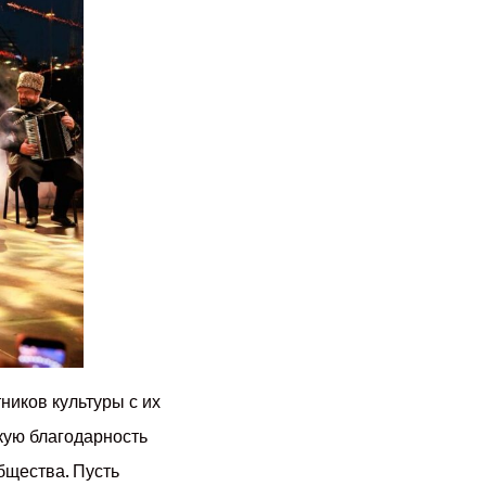
ников культуры с их
кую благодарность
бщества. Пусть