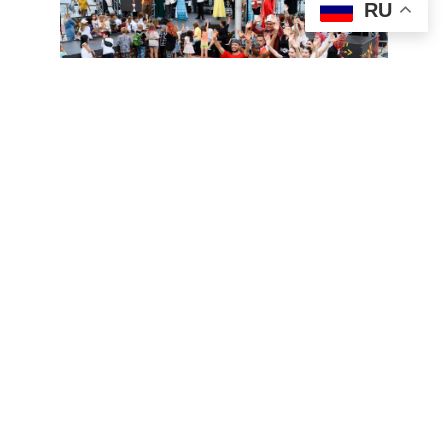
RU
Незабываемым завершением вечера станет
большой гала-концерт участников и победителя
музыкального конкурса RUS_ ФОЛК на главной
сцене.
Концерт состоится с участием известных
артистов, среди которых: лауреат международных
музыкальных конкурсов, участник официальной
культурной программы Олимпийских игр в Сочи-2014,
топ-балалаечник России
Андрей Киряков и его