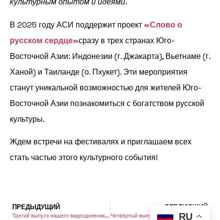
культурным опытом и идеями.
В 2025 году АСИ поддержит проект
«Слово о
русском сердце»
сразу в трех странах Юго-
Восточной Азии: Индонезии (г. Джакарта), Вьетнаме (г.
Ханой) и Таиланде (о. Пхукет). Эти мероприятия
станут уникальной возможностью для жителей Юго-
Восточной Азии познакомиться с богатством русской
культуры.
Ждем встречи на фестивалях и приглашаем всех
стать частью этого культурного события!
ПРЕДЫДУЩИЙ
СЛЕДУЮЩИЙ
RU
Третий выпуск нашего видеодневника о проекте «Народная история «Непокоренный Курск»
Четвёртый выпуск нашего видеодневника о проекте «Народная история «Непокоренный Курск»