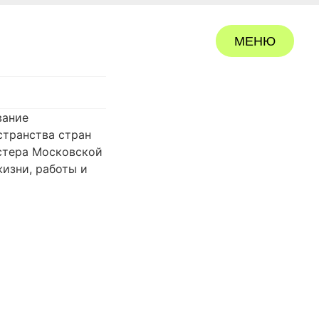
МЕНЮ
ЗАКРЫТЬ
вание
странства стран
стера Московской
изни, работы и